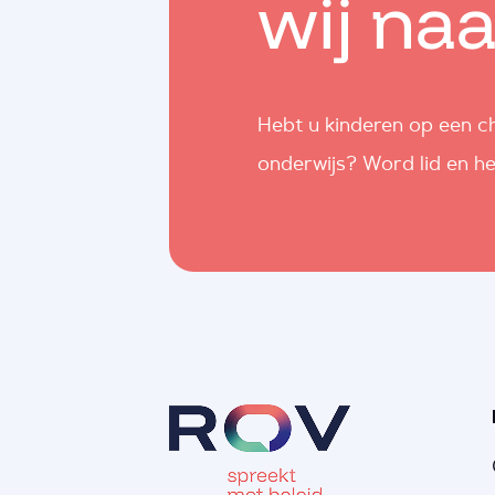
wij na
Hebt u kinderen op een ch
onderwijs? Word lid en he