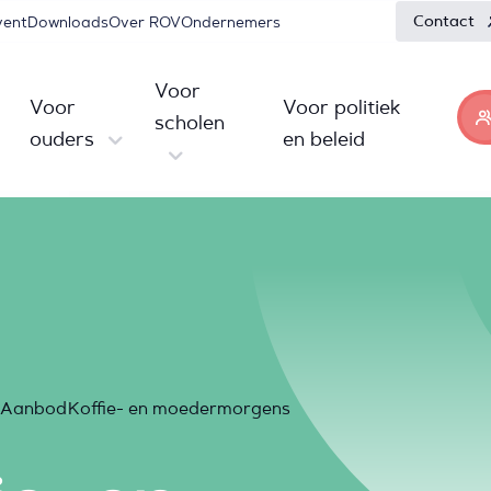
Contact
vent
Downloads
Over ROV
Ondernemers
Voor
Voor
Voor politiek
scholen
ouders
en beleid
Aanbod
Koffie- en moedermorgens