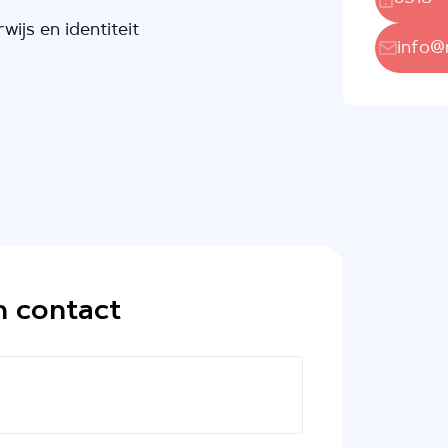
ijs en identiteit
info@
n contact