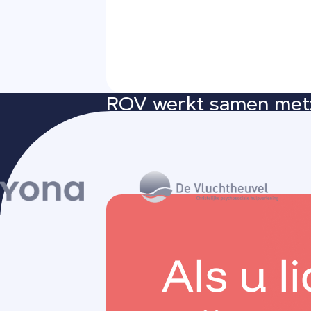
ROV werkt samen met
Als u l