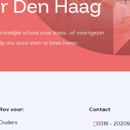
ar Den Haag
ristelijke school voor basis- of voortgezet
lp ons onze stem te laten horen.
Rov voor:
Contact
Ouders
0318 - 20209