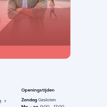
Openingstijden
Zondag
Gesloten
1
Ma. - za.
9:00 - 17:00