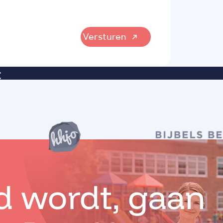
Versturen
:
id wordt, gaan