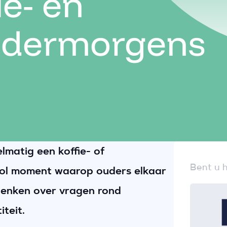
ie- en
dermorgens
lmatig een koffie- of
Bent u h
l moment waarop ouders elkaar
enken over vragen rond
teit.