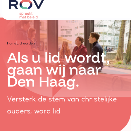
Home
Lid worden
Als u lid wordt,
gaan wij naar
Den Haag.
Versterk de stem van christelijke
ouders, word lid