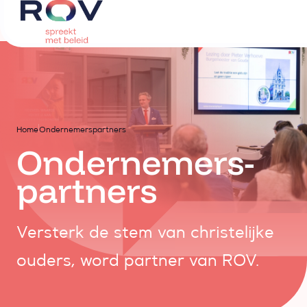
Home
Ondernemerspartners
Ondernemers-
partners
Versterk de stem van christelijke
ouders, word partner van ROV.