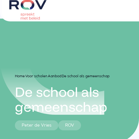
Home
Voor scholen
Aanbod
De school als gemeenschap
De school als
gemeenschap
Peter de Vries
ROV