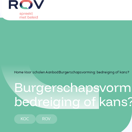
Home
Voor scholen
Aanbod
Burgerschapsvorming: bedreiging of kans?
Burgerschapsvorm
bedreiging of kans
KOC
ROV