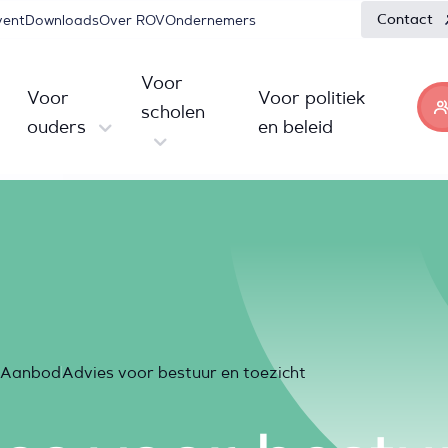
Contact
vent
Downloads
Over ROV
Ondernemers
Voor
Voor
Voor politiek
scholen
ouders
en beleid
Aanbod
Advies voor bestuur en toezicht