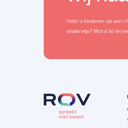
Hebt u kinderen op een ch
onderwijs? Word lid en he