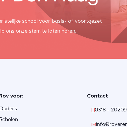
ristelijke school voor basis- of voortgezet
lp ons onze stem te laten horen.
Rov voor:
Contact
Ouders
0318 - 20209
Scholen
info@roveren