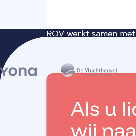
ROV werkt samen met
Als u l
wij na