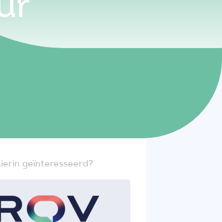
ur
ierin geïnteresseerd?