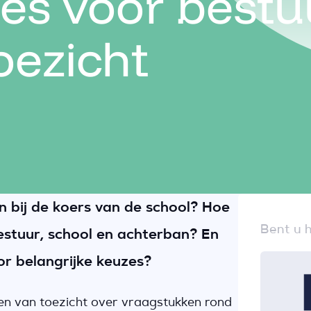
es voor bestu
oezicht
 bij de koers van de school? Hoe
Bent u h
stuur, school en achterban? En
or belangrijke keuzes?
en van toezicht over vraagstukken rond