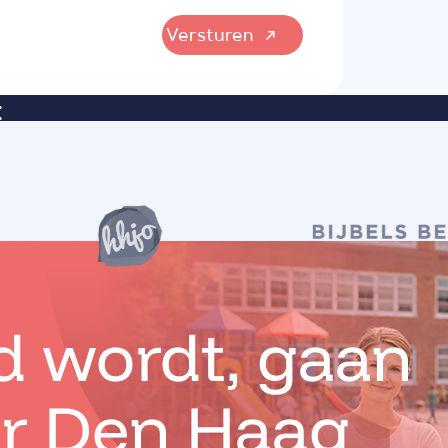
Versturen
:
id wordt, gaan
ar Den Haag