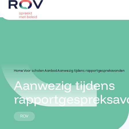
Home
Voor scholen
Aanbod
Aanwezig tijdens rapportgesprekavonden
Aanwezig tijdens
rapportgespreksa
ROV